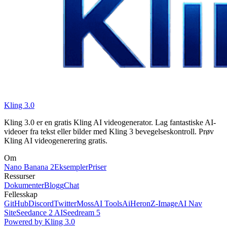
Kling 3.0
Kling 3.0 er en gratis Kling AI videogenerator. Lag fantastiske AI-
videoer fra tekst eller bilder med Kling 3 bevegelseskontroll. Prøv
Kling AI videogenerering gratis.
Om
Nano Banana 2
Eksempler
Priser
Ressurser
Dokumenter
Blogg
Chat
Fellesskap
GitHub
Discord
Twitter
MossAI Tools
AiHeron
Z-Image
AI Nav
Site
Seedance 2 AI
Seedream 5
Powered by Kling 3.0