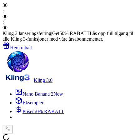
30
:
00
:
00
Kling 3 lanseringsfeiring
|
Get
50% RABATT
Lås opp full tilgang til
alle Kling 3-funksjoner med våre årsabonnementer.
Hent rabatt
Kling 3.0
Nano Banana 2
New
Eksempler
Priser
50% RABATT